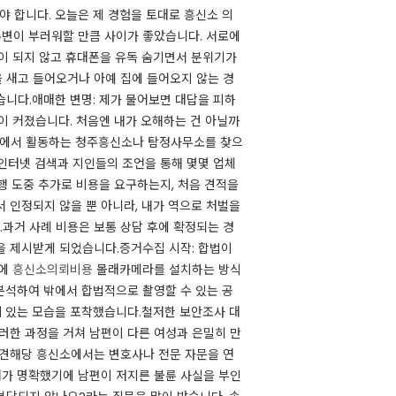
 합니다. 오늘은 제 경험을 토대로 흥신소 의
변이 부러워할 만큼 사이가 좋았습니다. 서로에
락이 되지 않고 휴대폰을 유독 숨기면서 분위기가
을 새고 들어오거나 아예 집에 들어오지 않는 경
습니다.애매한 변명: 제가 물어보면 대답을 피하
이 커졌습니다. 처음엔 내가 오해하는 건 아닐까
역에서 활동하는 청주흥신소나 탐정사무소를 찾으
 인터넷 검색과 지인들의 조언을 통해 몇몇 업체
행 도중 추가로 비용을 요구하는지, 처음 견적을
 인정되지 않을 뿐 아니라, 내가 역으로 처벌을
과거 사례 비용은 보통 상담 후에 확정되는 경
적을 제시받게 되었습니다.증거수집 시작: 합법이
안에
흥신소의뢰비용
몰래카메라를 설치하는 방식
분석하여 밖에서 합법적으로 촬영할 수 있는 공
께 있는 모습을 포착했습니다.철저한 보안조사 대
러한 과정을 거쳐 남편이 다른 여성과 은밀히 만
견해당 흥신소에서는 변호사나 전문 자문을 연
거가 명확했기에 남편이 저지른 불륜 사실을 부인