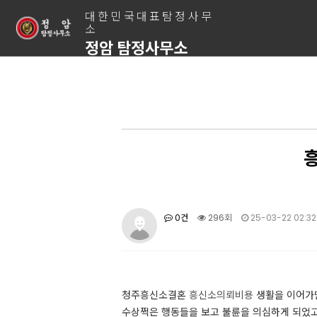
대한민국대표탐정사무
소
정암 탐정사무소
흥
0건
296회
25-03-22 02:32
청주흥신소​결혼
흥신소의뢰비용
생활을 이어가면
수상쩍은 행동들을 보고 불륜을 의심하게 되었고