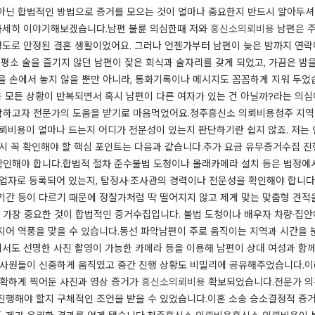
아닌 합법적인 방법으로 증거를 모으는 것이 얼마나 중요한지 반드시 알아두셔야
 자세히 이야기해보겠습니다.남편 불륜 의심한때 저와
흥신소의뢰비용
남편은 주
 정도로 안정된 결혼 생활이었어요. 그러나 언젠가부터 남편이 늦은 밤까지 연
: 평소 술을 즐기지 않던 남편이 잦은 회식과 술자리를 갖게 되었고, 가끔은 밤
을 손에서 놓지 않을 뿐만 아니라, 통화기록이나 메시지도 꼼꼼하게 지워 두었
용
모든 상황이 반복되면서 혹시 남편이 다른 여자가 있는 건 아닐까?라는 의심
악하고자 전문가의 도움을 받기로 마음먹었어요.청주흥신소 의뢰비용청주 지
의뢰비용이 얼마나 드는지 어디가 전문성이 있는지 판단하기란 쉽지 않죠. 저는
 시 꼭 확인해야 할 핵심 포인트는 다음과 같습니다.추가 요금 유무증거수집 진
인해야 합니다.합법적 절차 준수불법 도청이나 몰래카메라 설치 등은 법정에서
사업자로 등록되어 있는지, 탐정사·조사관의 경력이나 전문성을 확인해야 합니다.
사 기간 등이 다르기 때문에 정찰가처럼 딱 떨어지지 않고 제게 맞는 맞춤형 견
가장 중요한 것이 합법적인 증거수집입니다. 불법 도청이나 배우자 차량·집
지어 역풍을 맞을 수 있습니다.​동선 파악남편이 주로 움직이는 지역과 시간을 
서도 선명한 사진 촬영이 가능한 카메라 등을 이용해 남편이 상대 여성과 함
조사원들이 신중하게 움직였고 중간 진행 상황도 비밀리에 공유해주었습니다.이
명확하게 찍어둔 사진과 영상 증거가
흥신소의뢰비용
확보되었습니다.​전문가 의
진행해야 할지 구체적인 조언을 받을 수 있었습니다.이혼 소송 승소결정적 증