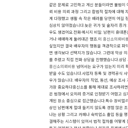
같은 문제로 고민하고 계신 분들이라면 불법이 
뢰 비용 의뢰 과정 그리고 합법적 절차에 대해
게 다정했고 생활 속 작은 배려를 당연히 여길
심상치 않아졌습니다.​늦은 귀가 및 술자리 증가
우도 생겼어요.전화·메시지 비밀: 남편이 휴대폰
거나 애매하게 둘러대곤 했죠.​이
흥신소의뢰비
싶었지만 결국 배우자의 행동을 객관적으로 파
면 생각보다 선택지가 많습니다. 그런데 막상 
를 추렸고 직접 전화 상담을 진행했습니다.​상담
흥신소의뢰비용
넘어서는 요구가 있는지 미리 확
받을 수도 있습니다.사업자 등록 및 경력공식 
우가 많습니다. 배우자의 직업, 동선, 예상 조
가장 중요하다흥신소를 통해 제대로 조사하려면 
은 법정에서 오히려 증거로 인정받기 어렵고 심
개된 장소 중심으로 접근했습니다.특수 장비멀리
상인 남편에게 절대 들키지 않도록 경험 많은 
나는 상황 그리고 카페나 숙박업소 출입 등을 
결해주는 시스템이 있어서 법적 절차를 어떻게 