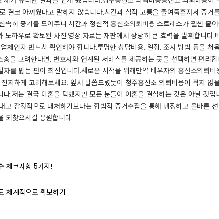
 제가 유리한 결과를 얻게 됐습니다.청주흥신소 의뢰비용흥신소 의뢰비용이 부
유로 결코 아까웠다고 말하지 않습니다.​시간과 심적 고통을 줄여줌혼자서 증거를
 신속히 증거를 모아주니 시간과 정신적
흥신소의뢰비용
스트레스가 훨씬 줄어
와 노하우로 확보된 사진·영상 자료는 재판에서 상당히 큰 효력을 발휘합니다.
 업체인지 반드시 확인해야 합니다.투명한 상담비용, 일정, 조사 방법 등을 
소송을 고려한다면, 변호사와 연계된 서비스를 제공하는 곳을 선택하면 편리
절차를 밟는 편이 최선입니다.새로운 시작을 위해만약 배우자의
흥신소의뢰비
을 진지하게 고려해보세요. 앞서 말씀드렸듯이 청주흥신소 의뢰비용이 적지 않
니다.저는 결국 이혼을 택했지만 모든 분들이 이혼을 결심하는 것은 아닐 것입
턱대고 감정적으로 대처하기보다는 합법적 증거수집을 통해 냉정하고 올바른 
을 되찾으시길 응원합니다.​
 체크사항 5가지!
도 체계적으로 확보하기